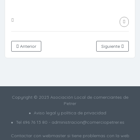
Anterior
Siguiente
Copyright © 2023 Asociación Local de comerciantes de
Petrer
Aviso legal y política de privacidad
Tel
696 76 13 80
- administracion@comerciopetrer.es
Contactar con webmaster
si tiene problemas con la web