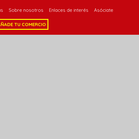
as
Sobre nosotros
Enlaces de interés
Asóciate
AÑADE TU COMERCIO