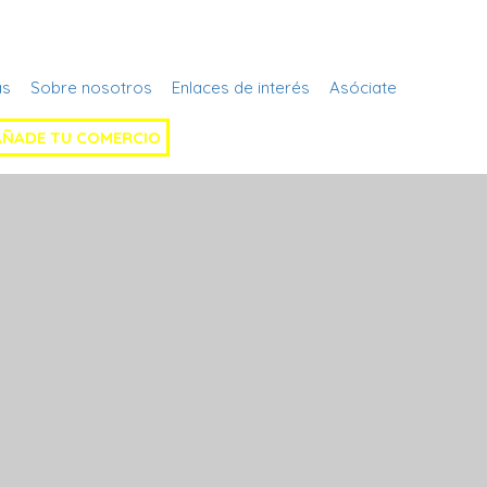
Regístrate
as
Sobre nosotros
Enlaces de interés
Asóciate
AÑADE TU COMERCIO