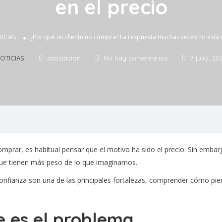
en el precio
ICIAS
¿Por qué un cliente no compra? La respuesta muchas veces no está e
OTICIAS
asociacion
No hay comentarios
7 julio, 20
omprar, es habitual pensar que el motivo ha sido el precio. Sin embar
que tienen más peso de lo que imaginamos.
confianza son una de las principales fortalezas, comprender cómo pien
e es el problema