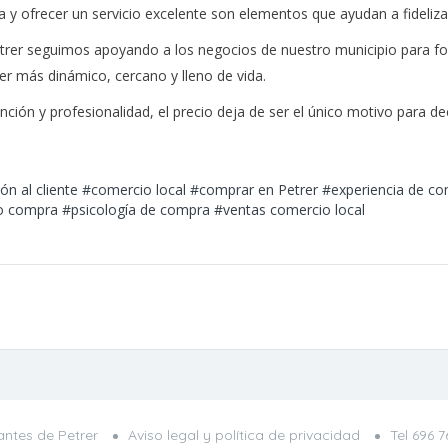
za y ofrecer un servicio excelente son elementos que ayudan a fideliza
rer seguimos apoyando a los negocios de nuestro municipio para for
er más dinámico, cercano y lleno de vida.
ción y profesionalidad, el precio deja de ser el único motivo para dec
ón al cliente
#comercio local
#comprar en Petrer
#experiencia de c
no compra
#psicología de compra
#ventas comercio local
ntes de Petrer
Aviso legal y política de privacidad
Tel
696 7