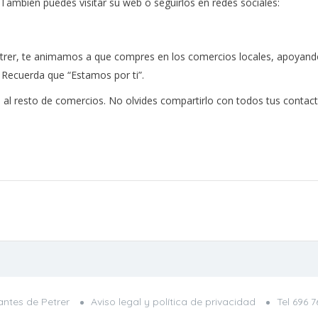
 También puedes visitar su web o seguirlos en redes sociales:
rer, te animamos a que compres en los comercios locales, apoyando a
. Recuerda que “Estamos por ti”.
al resto de comercios. No olvides compartirlo con todos tus contact
ntes de Petrer
Aviso legal y política de privacidad
Tel
696 7