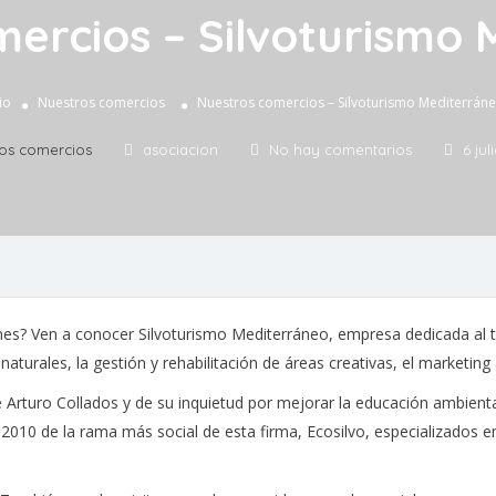
ercios – Silvoturismo
io
Nuestros comercios
Nuestros comercios – Silvoturismo Mediterrán
os comercios
asociacion
No hay comentarios
6 jul
nes? Ven a conocer Silvoturismo Mediterráneo, empresa dedicada al tu
urales, la gestión y rehabilitación de áreas creativas, el marketing a
Arturo Collados y de su inquietud por mejorar la educación ambienta
n 2010 de la rama más social de esta firma, Ecosilvo, especializados 