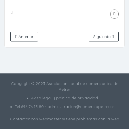
Anterior
Siguiente
Copyright © 2023 Asociación Local de comerciantes de
Petrer
Aviso legal y política de privacidad
Tel
696 76 13 80
- administracion@comerciopetrer.es
Contactar con webmaster
si tiene problemas con la web