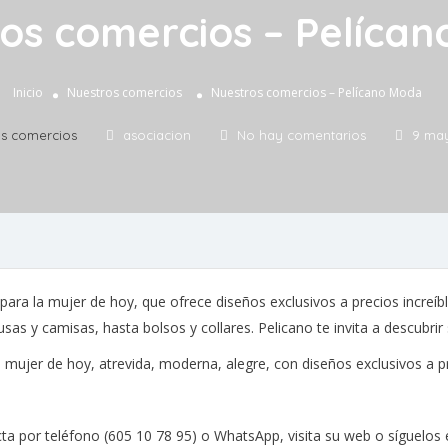
os comercios – Pelíca
Inicio
Nuestros comercios
Nuestros comercios – Pelícano Moda
os comercios
asociacion
No hay comentarios
9 may
ra la mujer de hoy, que ofrece diseños exclusivos a precios increíbl
s y camisas, hasta bolsos y collares. Pelicano te invita a descubrir s
jer de hoy, atrevida, moderna, alegre, con diseños exclusivos a pre
tacta por teléfono (605 10 78 95) o WhatsApp, visita su web o síguelo