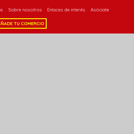
as
Sobre nosotros
Enlaces de interés
Asóciate
AÑADE TU COMERCIO