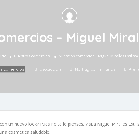
mercios – Miguel Mirall
nicio
Nuestros comercios
Nuestros comercios – Miguel Miralles Estilista
os comercios
asociacion
No hay comentarios
4 en
 un nuevo look? Pues no te lo pienses, visita Miguel Miralles Estili
o. Una cosmética saludable…