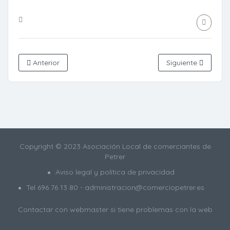
Anterior
Siguiente
Copyright © 2023 Asociación Local de comerciantes de
Petrer
Aviso legal y política de privacidad
Tel
696 76 13 80
- administracion@comerciopetrer.es
Contactar con webmaster
si tiene problemas con la web