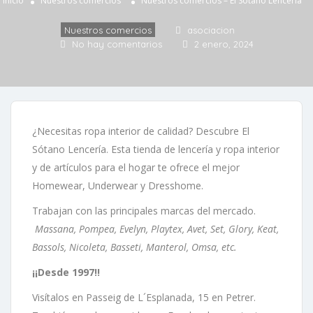
Inicio
Nuestros comercios
Nuestros comercios – El Sótano Lencería
Nuestros comercios
asociacion
No hay comentarios
2 enero, 2024
¿Necesitas ropa interior de calidad? Descubre El
Sótano Lencería. Esta tienda de lencería y ropa interior
y de artículos para el hogar te ofrece el mejor
Homewear, Underwear y Dresshome.
Trabajan con las principales marcas del mercado.
Massana, Pompea, Evelyn, Playtex, Avet, Set, Glory, Keat,
Bassols, Nicoleta, Basseti, Manterol, Omsa, etc.
¡¡Desde 1997!!
Visítalos en Passeig de L´Esplanada, 15 en Petrer.