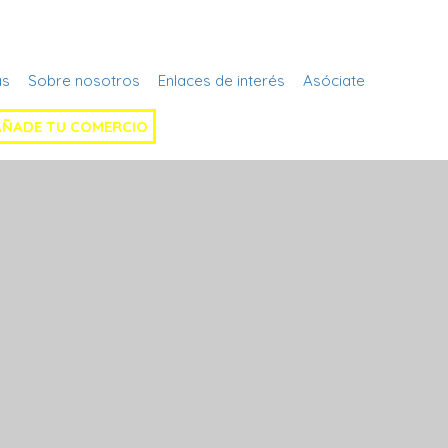
Regístrate
as
Sobre nosotros
Enlaces de interés
Asóciate
AÑADE TU COMERCIO