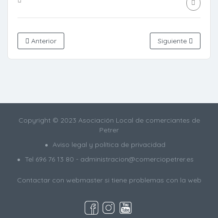
Anterior
Siguiente
Copyright © 2023 Asociación Local de comerciantes de
Petrer
Aviso legal y política de privacidad
Tel
696 76 13 80
- administracion@comerciopetrer.es
Contactar con webmaster
si tiene problemas con la web