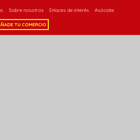
as
Sobre nosotros
Enlaces de interés
Asóciate
AÑADE TU COMERCIO