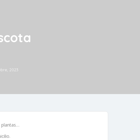
scota
ubre, 2023
y plantas…
cilio.