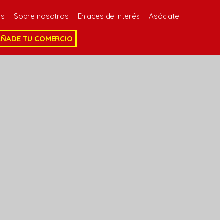
as
Sobre nosotros
Enlaces de interés
Asóciate
AÑADE TU COMERCIO