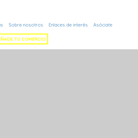
Regístrate
as
Sobre nosotros
Enlaces de interés
Asóciate
AÑADE TU COMERCIO