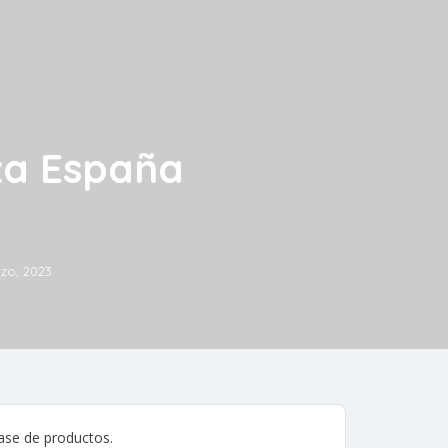
za España
zo, 2023
ase de productos.