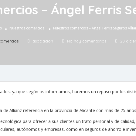
rcios – Ángel Ferris S
io
Nuestros comercios
Nuestros comercios – Ángel Ferris Seguros Allia
comercios
asociacion
No hay comentarios
20 dicie
ados, ya que según os informamos, haremos un repaso por los disti
va de Allianz referencia en la provincia de Alicante con más de 25 años
ecnológica para ofrecer a sus clientes un trato personal y de calida
ticulares, autónomos y empresas, como en seguros de ahorro e inver