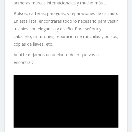
primeras marcas internacionales y mucho más…
Bolsos, carteras, paraguas, y reparaciones de calzado.
En esta lista, encontrarás todo lo necesario para vestir
tus pies con elegancia y diseño. Para señora y
caballero, cinturones, reparación de mochilas y bolsos,
copias de llaves, etc.
Aqui te dejamos un adelanto de lo que vás a
encontrar: