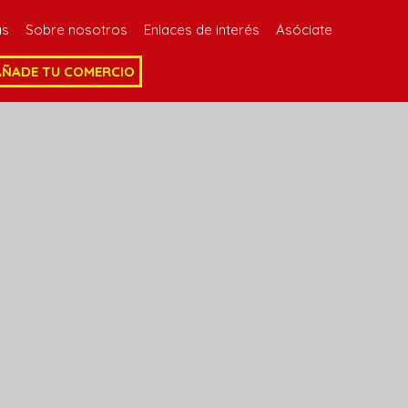
as
Sobre nosotros
Enlaces de interés
Asóciate
AÑADE TU COMERCIO