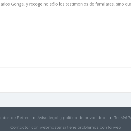
 Carlos Gonga, y recoge no sólo los testimonios de familiares, sino qu
ntes de Petrer
Aviso legal y política de privacidad
Tel
696 7
Contactar con webmaster
si tiene problemas con la web