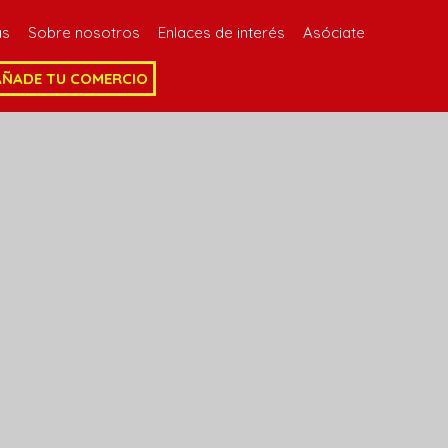
as
Sobre nosotros
Enlaces de interés
Asóciate
AÑADE TU COMERCIO