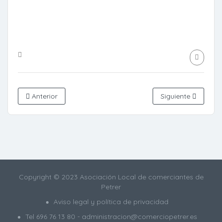
Anterior
Siguiente
Copyright © 2023 Asociación Local de comerciantes de
Petrer
Aviso legal y política de privacidad
Tel
696 76 13 80
- administracion@comerciopetrer.es