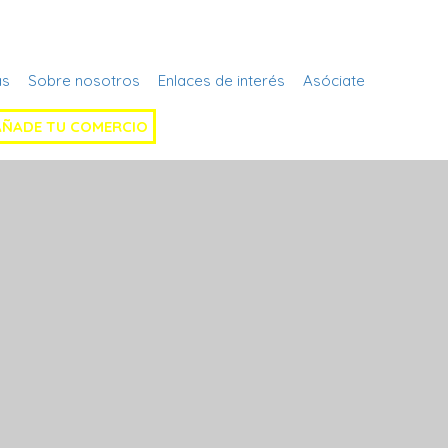
Regístrate
as
Sobre nosotros
Enlaces de interés
Asóciate
AÑADE TU COMERCIO