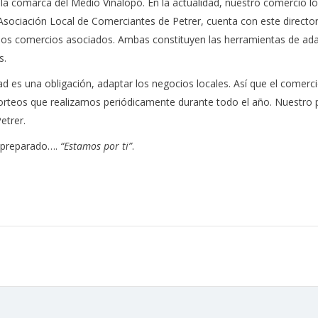
a comarca del Medio Vinalopó. En la actualidad, nuestro comercio lo
sociación Local de Comerciantes de Petrer, cuenta con este directo
 los comercios asociados. Ambas constituyen las herramientas de ad
s.
dad es una obligación, adaptar los negocios locales. Así que el comer
rteos que realizamos periódicamente durante todo el año. Nuestro pr
etrer.
e preparado….
“Estamos por ti”
.