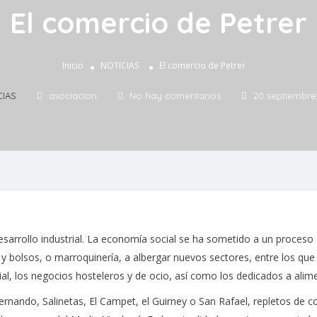
El comercio de Petrer
Inicio
NOTICIAS
El comercio de Petrer
CIAS
asociacion
No hay comentarios
20 septiembre
arrollo industrial. La economía social se ha sometido a un proceso 
do y bolsos, o marroquinería, a albergar nuevos sectores, entre los q
ial, los negocios hosteleros y de ocio, así como los dedicados a alim
rnando, Salinetas, El Campet, el Guirney o San Rafael, repletos de c