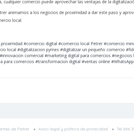
cualquier comercio puede aprovechar las ventajas de la digitalización
trer animamos a los negocios de proximidad a dar este paso y aprov
ercio local.
 proximidad
#comercio digital
#comercio local Petrer
#comercio mino
cio local
#digitalizacion pymes
#digitalizar un pequeño comercio
#fid
#innovacion comercial
#marketing digital para comercios
#negocios 
ia para comercios
#transformacion digital
#ventas online
#WhatsApp
ntes de Petrer
Aviso legal y política de privacidad
Tel
696 7