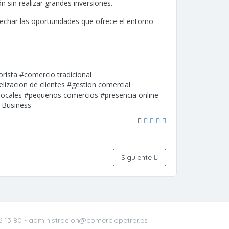
 sin realizar grandes inversiones.
echar las oportunidades que ofrece el entorno
rista
#comercio tradicional
elizacion de clientes
#gestion comercial
locales
#pequeños comercios
#presencia online
 Business
Siguiente
6 13 80
- administracion@comerciopetrer.es