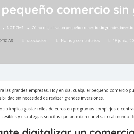
n pequeño comercio sin 
NOTICIAS
Cómo digitalizar un pequeño comercio sin grandes inversio
OTICIAS
asociacion
No hay comentarios
19 junio, 2
para las grandes empresas. Hoy en día, cualquier pequeño comercio pu
sibilidad sin necesidad de realizar grandes inversiones.
gocio implica gastar miles de euros en programas complejos o contra
ccesibles y estrategias sencillas que permiten dar el salto al mundo di
nte digitalizar un comerci