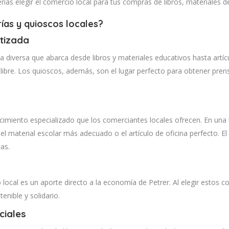
as elegir el comercio local para tus compras de libros, materiales de
rías y quioscos locales?
tizada
rta diversa que abarca desde libros y materiales educativos hasta artí
 libre. Los quioscos, además, son el lugar perfecto para obtener pren
miento especializado que los comerciantes locales ofrecen. En una li
el material escolar más adecuado o el artículo de oficina perfecto. E
as.
o local es un aporte directo a la economía de Petrer. Al elegir esto
enible y solidario.
ciales