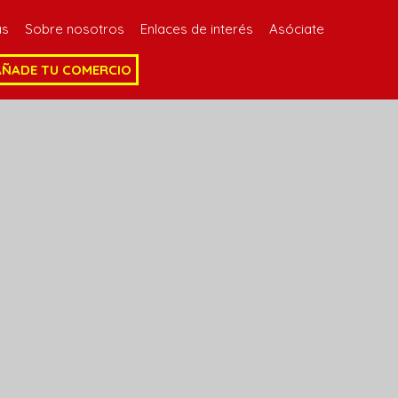
as
Sobre nosotros
Enlaces de interés
Asóciate
AÑADE TU COMERCIO