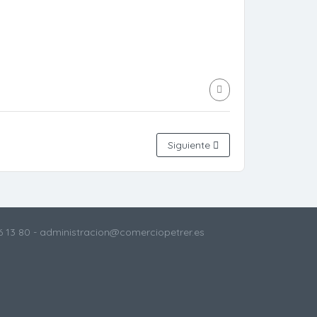
Siguiente
6 13 80
- administracion@comerciopetrer.es