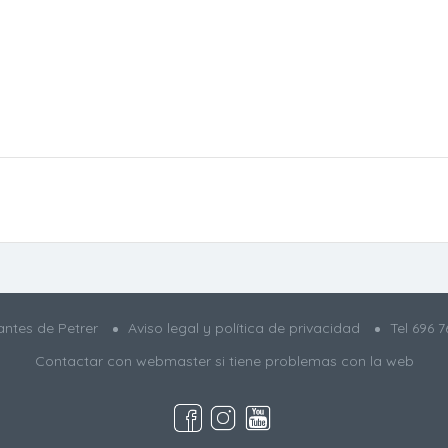
ntes de Petrer
Aviso legal y política de privacidad
Tel
696 7
Contactar con webmaster
si tiene problemas con la web