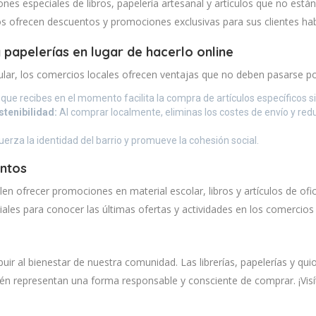
nes especiales de libros, papelería artesanal y artículos que no están
s ofrecen descuentos y promociones exclusivas para sus clientes hab
 papelerías en lugar de hacerlo online
ular, los comercios locales ofrecen ventajas que no deben pasarse po
que recibes en el momento facilita la compra de artículos específicos s
stenibilidad:
Al comprar localmente, eliminas los costes de envío y red
erza la identidad del barrio y promueve la cohesión social.
ntos
elen ofrecer promociones en material escolar, libros y artículos de of
ales para conocer las últimas ofertas y actividades en los comercios
uir al bienestar de nuestra comunidad. Las librerías, papelerías y qu
én representan una forma responsable y consciente de comprar. ¡Visít